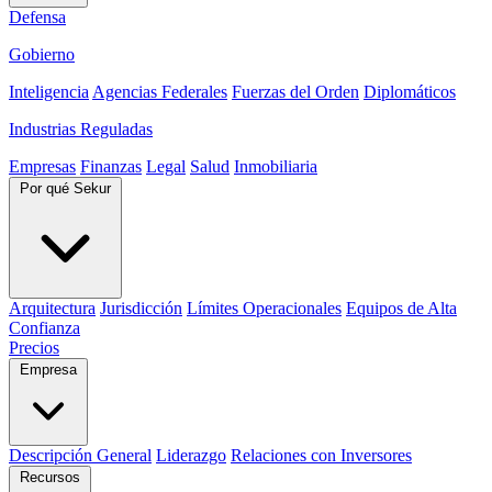
Defensa
Gobierno
Inteligencia
Agencias Federales
Fuerzas del Orden
Diplomáticos
Industrias Reguladas
Empresas
Finanzas
Legal
Salud
Inmobiliaria
Por qué Sekur
Arquitectura
Jurisdicción
Límites Operacionales
Equipos de Alta
Confianza
Precios
Empresa
Descripción General
Liderazgo
Relaciones con Inversores
Recursos