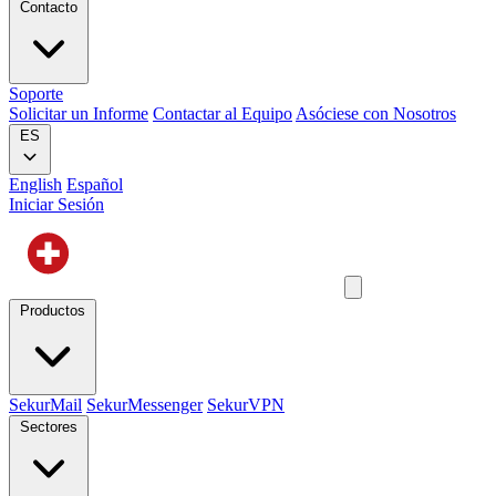
Contacto
Soporte
Solicitar un Informe
Contactar al Equipo
Asóciese con Nosotros
ES
English
Español
Iniciar Sesión
Productos
SekurMail
SekurMessenger
SekurVPN
Sectores