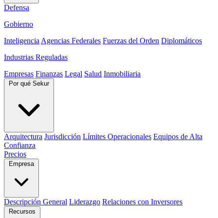
Defensa
Gobierno
Inteligencia
Agencias Federales
Fuerzas del Orden
Diplomáticos
Industrias Reguladas
Empresas
Finanzas
Legal
Salud
Inmobiliaria
Por qué Sekur
Arquitectura
Jurisdicción
Límites Operacionales
Equipos de Alta
Confianza
Precios
Empresa
Descripción General
Liderazgo
Relaciones con Inversores
Recursos