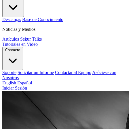
Descargas
Base de Conocimiento
Noticias y Medios
Artículos
Sekur Talks
Tutoriales en Video
Contacto
Soporte
Solicitar un Informe
Contactar al Equipo
Asóciese con
Nosotros
English
Español
Iniciar Sesión