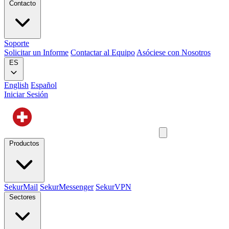
Contacto
Soporte
Solicitar un Informe
Contactar al Equipo
Asóciese con Nosotros
ES
English
Español
Iniciar Sesión
Productos
SekurMail
SekurMessenger
SekurVPN
Sectores