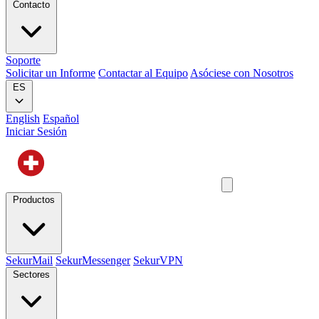
Contacto
Soporte
Solicitar un Informe
Contactar al Equipo
Asóciese con Nosotros
ES
English
Español
Iniciar Sesión
Productos
SekurMail
SekurMessenger
SekurVPN
Sectores