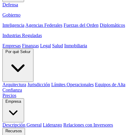
Defensa
Gobierno
Inteligencia
Agencias Federales
Fuerzas del Orden
Diplomáticos
Industrias Reguladas
Empresas
Finanzas
Legal
Salud
Inmobiliaria
Por qué Sekur
Arquitectura
Jurisdicción
Límites Operacionales
Equipos de Alta
Confianza
Precios
Empresa
Descripción General
Liderazgo
Relaciones con Inversores
Recursos