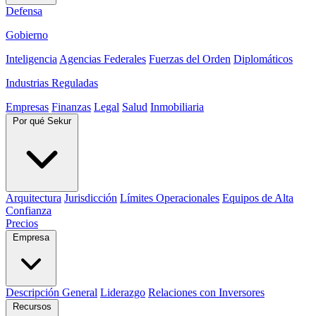
Defensa
Gobierno
Inteligencia
Agencias Federales
Fuerzas del Orden
Diplomáticos
Industrias Reguladas
Empresas
Finanzas
Legal
Salud
Inmobiliaria
Por qué Sekur
Arquitectura
Jurisdicción
Límites Operacionales
Equipos de Alta
Confianza
Precios
Empresa
Descripción General
Liderazgo
Relaciones con Inversores
Recursos