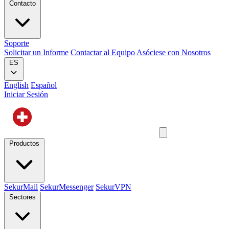
Contacto
Soporte
Solicitar un Informe
Contactar al Equipo
Asóciese con Nosotros
ES
English
Español
Iniciar Sesión
Productos
SekurMail
SekurMessenger
SekurVPN
Sectores