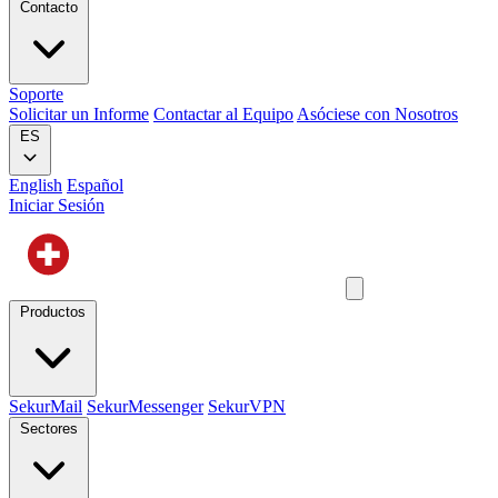
Contacto
Soporte
Solicitar un Informe
Contactar al Equipo
Asóciese con Nosotros
ES
English
Español
Iniciar Sesión
Productos
SekurMail
SekurMessenger
SekurVPN
Sectores