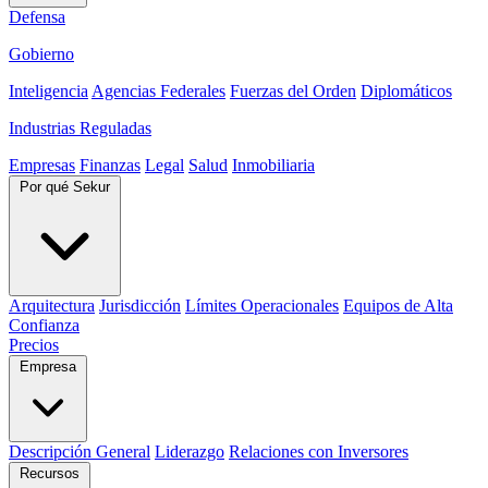
Defensa
Gobierno
Inteligencia
Agencias Federales
Fuerzas del Orden
Diplomáticos
Industrias Reguladas
Empresas
Finanzas
Legal
Salud
Inmobiliaria
Por qué Sekur
Arquitectura
Jurisdicción
Límites Operacionales
Equipos de Alta
Confianza
Precios
Empresa
Descripción General
Liderazgo
Relaciones con Inversores
Recursos